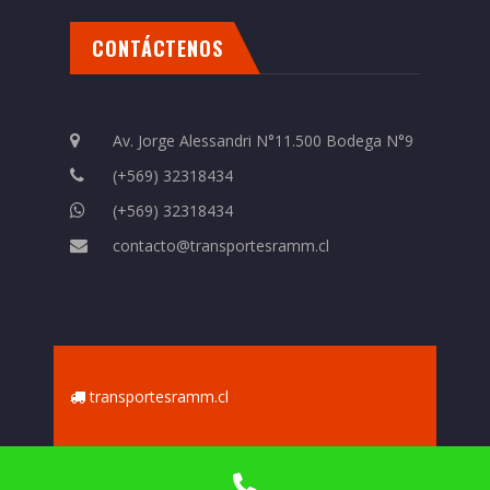
CONTÁCTENOS
Av. Jorge Alessandri N°11.500 Bodega N°9
(+569) 32318434
(+569) 32318434
contacto@transportesramm.cl
transportesramm.cl
©2017 Transportes RAMM Ltda. All rights