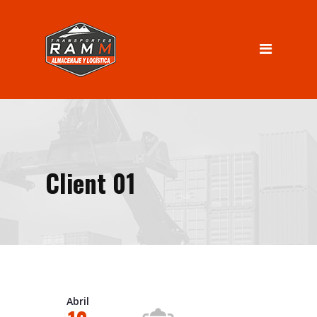
INICIO
Servicios
Almacenaje
Logística
Distribución
Client 01
Nosotros
INGRESO CLIENTES
Contacto
Abril