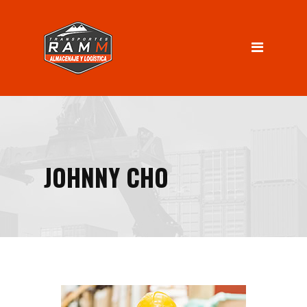
INICIO
Servicios
Almacenaje
Logística
Distribución
JOHNNY CHO
Nosotros
INGRESO CLIENTES
Contacto