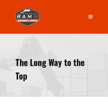
INICIO
Servicios
Almacenaje
Logística
Distribución
The Long Way to the
Nosotros
INGRESO CLIENTES
Top
Contacto