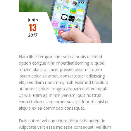
Junio
13
2017
Nam liber tempor cum soluta nobis eleifend
option congue nihil imperdiet doming id quod
mazim placerat facer possim assum. Lorem
ipsum dolor sit amet, consectetuer adipiscing
elit, sed diam nonummy nibh euismod tincidunt
ut laoreet dolore magna aliquam erat volutpat.
Ut wisi enim ad minim veniam, quis nostrud
exerci tation ullamcorper suscipit lobortis nisl ut
aliquip ex ea commodo consequat.
Duis autem vel eum iriure dolor in hendrerit in
vulputate velit esse molestie consequat, vel illum