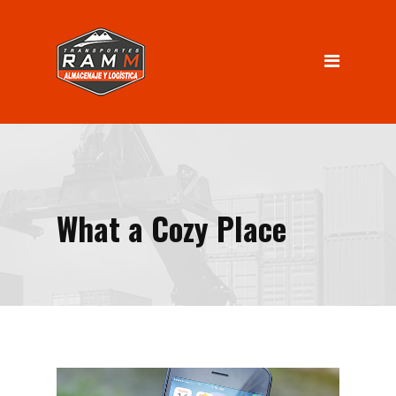
INICIO
Servicios
Almacenaje
Logística
Distribución
What a Cozy Place
Nosotros
INGRESO CLIENTES
Contacto