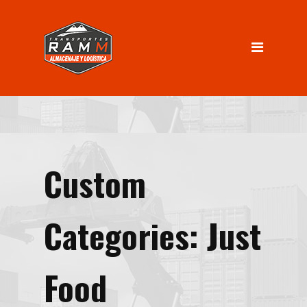
INICIO
Servicios
Almacenaje
Logística
Distribución
Custom
Nosotros
INGRESO CLIENTES
Categories:
Just
Contacto
Food